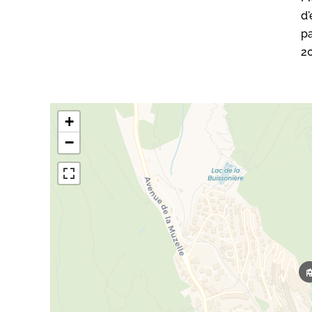
d'
pa
20
+
−