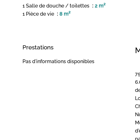
1 Salle de douche / toilettes
2 m²
1 Pièce de vie
8 m²
Prestations
M
Pas d'informations disponibles
75
6.
de
Lo
C
N
M
d'
pa